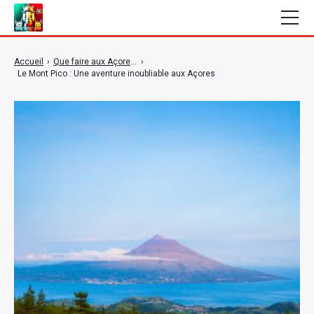
Les Açores
Accueil
›
Que faire aux Açores ?
›
Le Mont Pico : Une aventure inoubliable aux Açores
Madère
Porto
Lisbonne
Algarve
Sintra
Centre du Portugal
Nord du Portugal