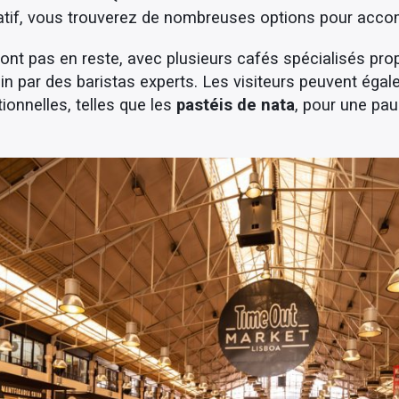
réatif, vous trouverez de nombreuses options pour acco
nt pas en reste, avec plusieurs cafés spécialisés pro
in par des baristas experts. Les visiteurs peuvent éga
tionnelles, telles que les
pastéis de nata
, pour une pa